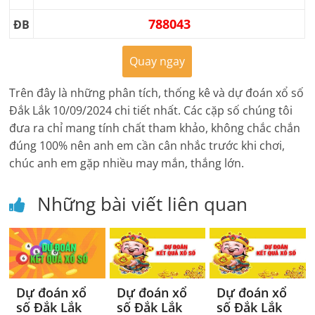
788043
ĐB
Quay ngay
Trên đây là những phân tích, thống kê và dự đoán xổ số
Đắk Lắk
10/09/2024
chi tiết nhất. Các cặp số chúng tôi
đưa ra chỉ mang tính chất tham khảo, không chắc chắn
đúng 100% nên anh em cần cân nhắc trước khi chơi,
chúc anh em gặp nhiều may mắn, thắng lớn.
Những bài viết liên quan
Dự đoán xổ
Dự đoán xổ
Dự đoán xổ
số Đắk Lắk
số Đắk Lắk
số Đắk Lắk