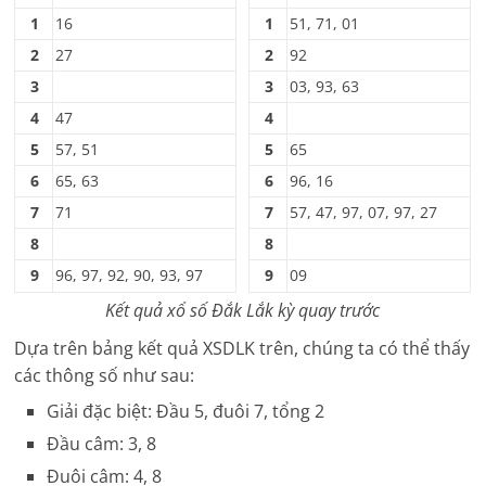
1
16
1
51, 71, 01
2
27
2
92
3
3
03, 93, 63
4
47
4
5
57, 51
5
65
6
65, 63
6
96, 16
7
71
7
57, 47, 97, 07, 97, 27
8
8
9
96, 97, 92, 90, 93, 97
9
09
Kết quả xổ số
Đắk Lắk
kỳ quay trước
Dựa trên bảng kết quả
XSDLK
trên, chúng ta có thể thấy
các thông số như sau:
Giải đặc biệt: Đầu 5, đuôi 7, tổng 2
Đầu câm: 3, 8
Đuôi câm: 4, 8