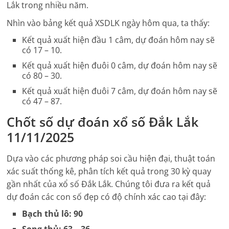
Lắk
trong nhiều năm.
Nhìn vào bảng kết quả
XSDLK
ngày hôm qua, ta thấy:
Kết quả xuất hiện đầu 1 câm, dự đoán hôm nay sẽ
có 17 – 10.
Kết quả xuất hiện đuôi 0 câm, dự đoán hôm nay sẽ
có 80 – 30.
Kết quả xuất hiện đuôi 7 câm, dự đoán hôm nay sẽ
có 47 – 87.
Chốt số dự đoán xổ số
Đắk Lắk
11/11/2025
Dựa vào các phương pháp soi cầu hiện đại, thuật toán
xác suất thống kê, phân tích kết quả trong 30 kỳ quay
gần nhất của xổ số
Đắk Lắk
. Chúng tôi đưa ra kết quả
dự đoán các con số đẹp có độ chính xác cao tại đây:
Bạch thủ lô: 90