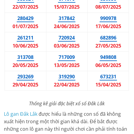
22/07/2025
15/07/2025
08/07/2025
280429
317842
990978
01/07/2025
24/06/2025
17/06/2025
261211
720924
682896
10/06/2025
03/06/2025
27/05/2025
313708
717009
949808
20/05/2025
13/05/2025
06/05/2025
293269
319290
673231
29/04/2025
22/04/2025
15/04/2025
Thống kê giải đặc biệt xổ số
Đắk Lắk
Lô gan
Đắk Lắk
được hiểu là những con số đã không
xuất hiện trong một thời gian khá dài. Để bắt được
những con lô gan này thì người chơi cần phải tính toán