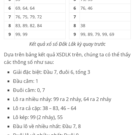
6
69, 64, 64
6
76, 46
7
76, 75, 79, 72
7
8
83, 89, 82, 84
8
38
9
99, 99
9
99, 89, 79, 99, 69
Kết quả xổ số
Đắk Lắk
kỳ quay trước
Dựa trên bảng kết quả
XSDLK
trên, chúng ta có thể thấy
các thông số như sau:
Giải đặc biệt: Đầu 7, đuôi 6, tổng 3
Đầu câm: 1
Đuôi câm: 0, 7
Lô ra nhiều nháy: 99 ra 2 nháy, 64 ra 2 nháy
Lô ra cả cặp: 38 – 83, 46 – 64
Lô kép: 99 (2 nháy), 55
Đầu lô về nhiều nhất: Đầu 7, 8