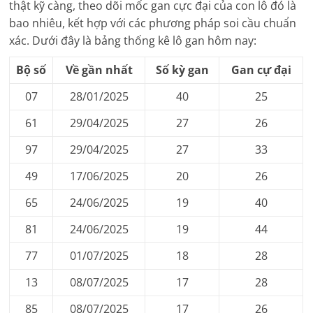
thật kỹ càng, theo dõi mốc gan cực đại của con lô đó là
bao nhiêu, kết hợp với các phương pháp soi cầu chuẩn
xác. Dưới đây là bảng thống kê lô gan hôm nay:
Bộ số
Về gần nhất
Số kỳ gan
Gan cự đại
07
28/01/2025
40
25
61
29/04/2025
27
26
97
29/04/2025
27
33
49
17/06/2025
20
26
65
24/06/2025
19
40
81
24/06/2025
19
44
77
01/07/2025
18
28
13
08/07/2025
17
28
85
08/07/2025
17
26