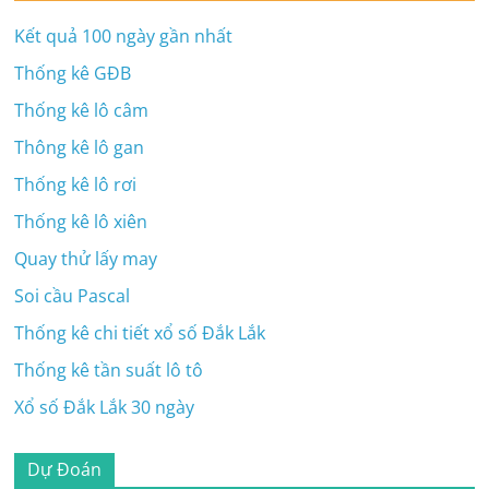
Kết quả 100 ngày gần nhất
Thống kê GĐB
Thống kê lô câm
Thông kê lô gan
Thống kê lô rơi
Thống kê lô xiên
Quay thử lấy may
Soi cầu Pascal
Thống kê chi tiết xổ số Đắk Lắk
Thống kê tần suất lô tô
Xổ số Đắk Lắk 30 ngày
Dự Đoán