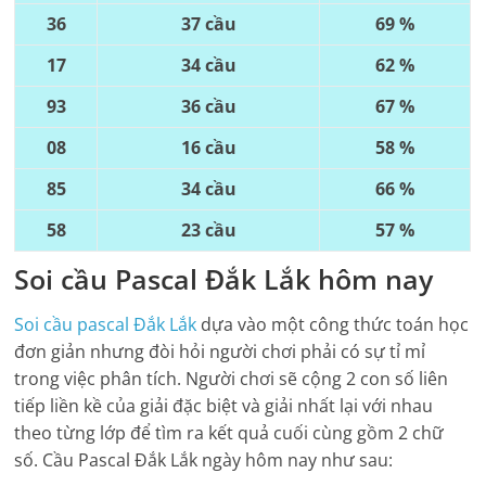
36
37 cầu
69 %
17
34 cầu
62 %
93
36 cầu
67 %
08
16 cầu
58 %
85
34 cầu
66 %
58
23 cầu
57 %
Soi cầu Pascal
Đắk Lắk
hôm nay
Soi cầu pascal
Đắk Lắk
dựa vào một công thức toán học
đơn giản nhưng đòi hỏi người chơi phải có sự tỉ mỉ
trong việc phân tích. Người chơi sẽ cộng 2 con số liên
tiếp liền kề của giải đặc biệt và giải nhất lại với nhau
theo từng lớp để tìm ra kết quả cuối cùng gồm 2 chữ
số. Cầu Pascal
Đắk Lắk
ngày hôm nay như sau: