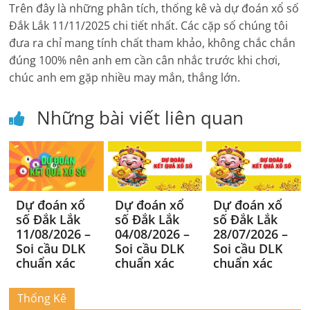
Trên đây là những phân tích, thống kê và dự đoán xổ số
Đắk Lắk
11/11/2025
chi tiết nhất. Các cặp số chúng tôi
đưa ra chỉ mang tính chất tham khảo, không chắc chắn
đúng 100% nên anh em cần cân nhắc trước khi chơi,
chúc anh em gặp nhiều may mắn, thắng lớn.
Những bài viết liên quan
Dự đoán xổ
Dự đoán xổ
Dự đoán xổ
số Đắk Lắk
số Đắk Lắk
số Đắk Lắk
11/08/2026 –
04/08/2026 –
28/07/2026 –
Soi cầu DLK
Soi cầu DLK
Soi cầu DLK
chuẩn xác
chuẩn xác
chuẩn xác
Thống Kê