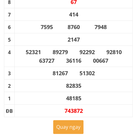
67
8
414
7
7595
8760
7948
6
2147
5
52321
89279
92292
92810
4
63727
36116
00667
81267
51302
3
82835
2
48185
1
743872
ĐB
Quay ngay