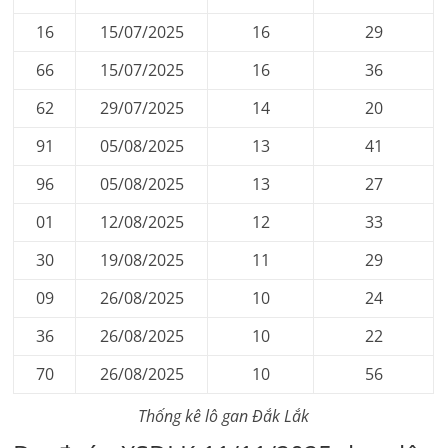
16
15/07/2025
16
29
66
15/07/2025
16
36
62
29/07/2025
14
20
91
05/08/2025
13
41
96
05/08/2025
13
27
01
12/08/2025
12
33
30
19/08/2025
11
29
09
26/08/2025
10
24
36
26/08/2025
10
22
70
26/08/2025
10
56
Thống kê lô gan
Đắk Lắk