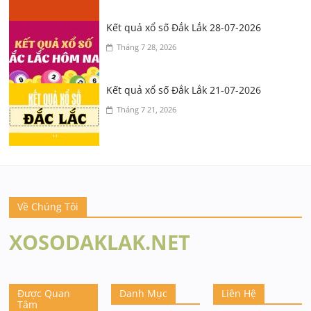
Kết quả xổ số Đắk Lắk 28-07-2026
Tháng 7 28, 2026
Kết quả xổ số Đắk Lắk 21-07-2026
Tháng 7 21, 2026
Về Chúng Tôi
XOSODAKLAK.NET
Được Quan
Danh Mục
Liên Hệ
Tâm