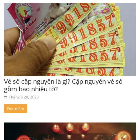
Vé số cặp nguyên là gì? Cặp nguyên vé số
gồm bao nhiêu tờ?
Tháng 6 20, 2023
Đọc thêm