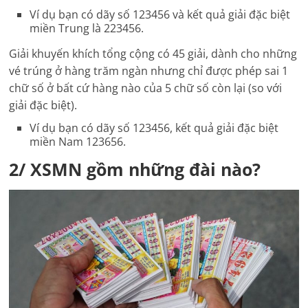
Ví dụ bạn có dãy số 123456 và kết quả giải đặc biệt
miền Trung là 223456.
Giải khuyến khích tổng cộng có 45 giải, dành cho những
vé trúng ở hàng trăm ngàn nhưng chỉ được phép sai 1
chữ số ở bất cứ hàng nào của 5 chữ số còn lại (so với
giải đặc biệt).
Ví dụ bạn có dãy số 123456, kết quả giải đặc biệt
miền Nam 123656.
2/ XSMN gồm những đài nào?