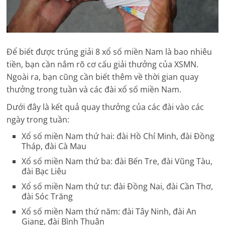
Để biết được trúng giải 8 xổ số miền Nam là bao nhiêu
tiền, bạn cần nắm rõ cơ cấu giải thưởng của XSMN.
Ngoài ra, bạn cũng cần biết thêm về thời gian quay
thưởng trong tuần và các đài xổ số miền Nam.
Dưới đây là kết quả quay thưởng của các đài vào các
ngày trong tuần:
Xổ số miền Nam thứ hai: đài Hồ Chí Minh, đài Đồng
Tháp, đài Cà Mau
Xổ số miền Nam thứ ba: đài Bến Tre, đài Vũng Tàu,
đài Bạc Liêu
Xổ số miền Nam thứ tư: đài Đồng Nai, đài Cần Thơ,
đài Sóc Trăng
Xổ số miền Nam thứ năm: đài Tây Ninh, đài An
Giang, đài Bình Thuận