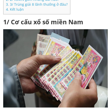
3.
3/ Trúng giải 8 lãnh thưởng ở đâu?
4.
Kết luận
1/ Cơ cấu xổ số miền Nam