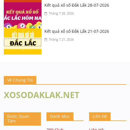
Kết quả xổ số Đắk Lắk 28-07-2026
Tháng 7 28, 2026
Kết quả xổ số Đắk Lắk 21-07-2026
Tháng 7 21, 2026
Về Chúng Tôi
XOSODAKLAK.NET
Được Quan
Danh Mục
Liên Hệ
Tâm
789 Club
Liên Hệ