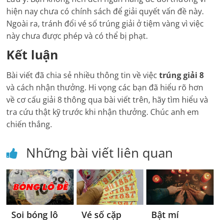
hiện nay chưa có chính sách để giải quyết vấn đề này.
Ngoài ra, tránh đổi vé số trúng giải ở tiệm vàng vì việc
này chưa được phép và có thể bị phạt.
Kết luận
Bài viết đã chia sẻ nhiều thông tin về việc
trúng giải 8
và cách nhận thưởng. Hi vọng các bạn đã hiểu rõ hơn
về cơ cấu giải 8 thông qua bài viết trên, hãy tìm hiểu và
tra cứu thật kỹ trước khi nhận thưởng. Chúc anh em
chiến thắng.
Những bài viết liên quan
Soi bóng lô
Vé số cặp
Bật mí