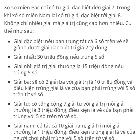
Xổ số miền Bắc chỉ có từ giải đặc biệt đến giải 7, trong
khi xổ số miền Nam lại có từ giải đặc biệt tới giải 8.
Không chỉ nhiều giải mà giá trị cũng cao hơn nhiều. Cụ
thể như sau:
Giải đặc biệt: nếu bạn trùng tất cả 6 số trên vé sẽ
giành được giải đặc biệt trị giá 2 tỷ đồng.
Giải nhất: 30 triệu đồng nếu trùng 5 số.
Giải nhì: giá trị giải thưởng là 15 triệu đồng nếu
trùng 5 số.
Giải ba: sẽ có 2 giải ba với giá trị là 10 triệu đồng và
điều kiện trúng giải là vé của bạn phải trùng với 5 số
trên tờ vé số.
Giải tư: có tổng cộng 7 giải tư với giá trị mỗi giải
thưởng là 3 triệu đồng, điều kiện là vé của bạn phải
trùng với 5 số trên tờ vé số.
Giải năm: có tất cả 10 giải năm, giá trị mỗi giải
thưởng là 1 triệu đồng, điều kiện trúng giải là vé của
người chơi phải trùng với 5 số trên tờ vé số.