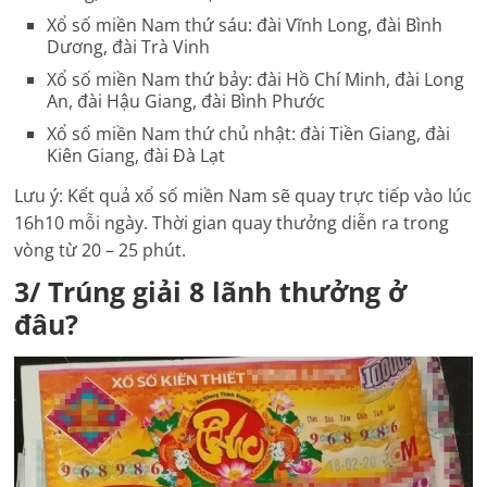
Xổ số miền Nam thứ sáu: đài Vĩnh Long, đài Bình
Dương, đài Trà Vinh
Xổ số miền Nam thứ bảy: đài Hồ Chí Minh, đài Long
An, đài Hậu Giang, đài Bình Phước
Xổ số miền Nam thứ chủ nhật: đài Tiền Giang, đài
Kiên Giang, đài Đà Lạt
Lưu ý: Kết quả xổ số miền Nam sẽ quay trực tiếp vào lúc
16h10 mỗi ngày. Thời gian quay thưởng diễn ra trong
vòng từ 20 – 25 phút.
3/ Trúng giải 8 lãnh thưởng ở
đâu?