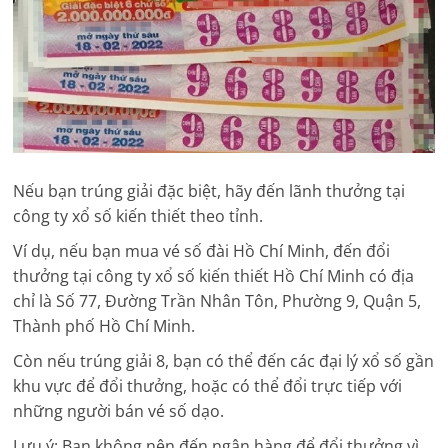
Nếu bạn trúng giải đặc biệt, hãy đến lãnh thưởng tại
công ty xổ số kiến thiết theo tỉnh.
Ví dụ, nếu bạn mua vé số đài Hồ Chí Minh, đến đổi
thưởng tại công ty xổ số kiến thiết Hồ Chí Minh có địa
chỉ là Số 77, Đường Trần Nhân Tôn, Phường 9, Quận 5,
Thành phố Hồ Chí Minh.
Còn nếu trúng giải 8, bạn có thể đến các đại lý xổ số gần
khu vực để đổi thưởng, hoặc có thể đổi trực tiếp với
những người bán vé số dạo.
Lưu ý: Bạn không nên đến ngân hàng để đổi thưởng vì