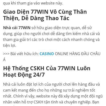
qua khi tham gia vào website này.
Giao Diện 77WIN Vô Cùng Thân
Thiện, Dễ Dàng Thao Tác
Nhà cái 77WIN
sở hữu giao diện trực quan, dễ sử
dụng, giúp cho người chơi dễ dàng tìm kiếm nhà cái và
tham gia giải trí các trò chơi một cách nhanh chóng và
tiện lợi.
>>> Bài viết hữu ích:
CASINO
ONLINE HÀNG ĐẦU CHÂU
Á
Hệ Thống CSKH Của 77WIN Luôn
Hoạt Động 24/7
Nhà cái luôn đặt lợi ích của người chơi lên hàng đầu và
cam kết mang đến cho họ những sự trải nghiệm tốt
nhất. Chính vì vậy, website này đã xây dựng một đội ngũ
nhân viên hỗ trợ CSKH tận tình và chuyên nghiệp. Bạn