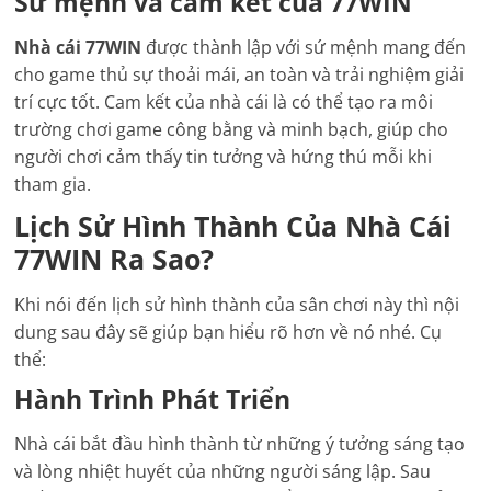
Sứ mệnh và cam kết của 77WIN
Nhà cái 77WIN
được thành lập với sứ mệnh mang đến
cho game thủ sự thoải mái, an toàn và trải nghiệm giải
trí cực tốt. Cam kết của nhà cái là có thể tạo ra môi
trường chơi game công bằng và minh bạch, giúp cho
người chơi cảm thấy tin tưởng và hứng thú mỗi khi
tham gia.
Lịch Sử Hình Thành Của Nhà Cái
77WIN Ra Sao?
Khi nói đến lịch sử hình thành của sân chơi này thì nội
dung sau đây sẽ giúp bạn hiểu rõ hơn về nó nhé. Cụ
thể:
Hành Trình Phát Triển
Nhà cái bắt đầu hình thành từ những ý tưởng sáng tạo
và lòng nhiệt huyết của những người sáng lập. Sau