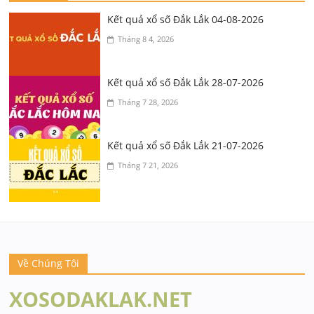
Kết quả xổ số Đắk Lắk 04-08-2026
Tháng 8 4, 2026
Kết quả xổ số Đắk Lắk 28-07-2026
Tháng 7 28, 2026
Kết quả xổ số Đắk Lắk 21-07-2026
Tháng 7 21, 2026
Về Chúng Tôi
XOSODAKLAK.NET