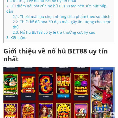
1.
Giới thiệu về nổ hũ BET88 uy tín nhất
2.
Ưu điểm nổi bật của nổ hũ BET88 tạo nên sức hút hấp
dẫn
2.1.
Thoải mái lựa chọn những siêu phẩm theo sở thích
2.2.
Thiết kế đồ họa 3D đẹp mắt, gây ấn tượng cho cược
thủ
2.3.
Nổ hũ BET88 có tỷ lệ trả thưởng cực kỳ cao
3.
Kết luận:
Giới thiệu về nổ hũ BET88 uy tín
nhất