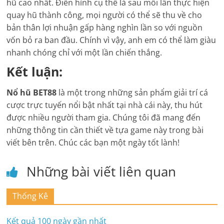
hũ cao nhất. Điển hình cụ thể là sau mỗi lần thực hiện
quay hũ thành công, mọi người có thể sẽ thu về cho
bản thân lợi nhuận gấp hàng nghìn lần so với nguồn
vốn bỏ ra ban đầu. Chính vì vậy, anh em có thể làm giàu
nhanh chóng chỉ với một lần chiến thắng.
Kết luận:
Nổ hũ BET88
là một trong những sản phẩm giải trí cá
cược trực tuyến nổi bật nhất tại nhà cái này, thu hút
được nhiều người tham gia. Chúng tôi đã mang đến
những thông tin cần thiết về tựa game này trong bài
viết bên trên. Chúc các bạn một ngày tốt lành!
Những bài viết liên quan
Thống Kê
Kết quả 100 ngày gần nhất