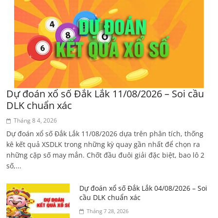
Dự đoán xổ số Đắk Lắk 11/08/2026 – Soi cầu
DLK chuẩn xác
Tháng 8 4, 2026
Dự đoán xổ số Đắk Lắk 11/08/2026 dựa trên phân tích, thống
kê kết quả XSDLK trong những kỳ quay gần nhất để chọn ra
những cặp số may mắn. Chốt đầu đuôi giải đặc biệt, bao lô 2
số,...
Dự đoán xổ số Đắk Lắk 04/08/2026 – Soi
cầu DLK chuẩn xác
Tháng 7 28, 2026