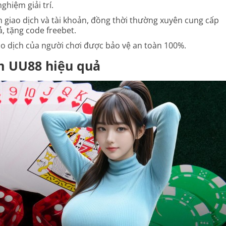
ghiệm giải trí.
n giao dịch và tài khoản, đồng thời thường xuyên cung cấp
, tặng code freebet.
iao dịch của người chơi được bảo vệ an toàn 100%.
m UU88 hiệu quả