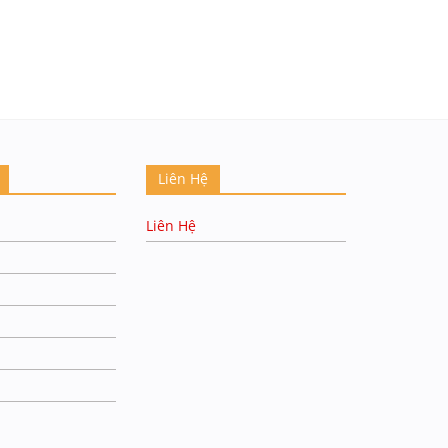
Liên Hệ
Liên Hệ