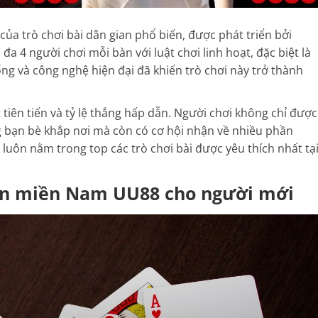
của trò chơi bài dân gian phổ biến, được phát triển bởi
 đa 4 người chơi mỗi bàn với luật chơi linh hoạt, đặc biệt là
ống và công nghệ hiện đại đã khiến trò chơi này trở thành
 tiên tiến và tỷ lệ thắng hấp dẫn. Người chơi không chỉ được
g bạn bè khắp nơi mà còn có cơ hội nhận về nhiều phần
 luôn nằm trong top các trò chơi bài được yêu thích nhất tạ
lên miền Nam UU88 cho người mới