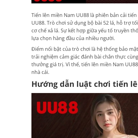
Tiến lên miền Nam UU88 là phiên bản cải tiến 
UU88. Trò chơi sử dụng bộ bài 52 lá, hỗ trợ tối
cơ chế xả lá. Sự kết hợp giữa yếu tố truyền th
lựa chọn hàng đầu của nhiều người.
Điểm nổi bật của trò chơi là hệ thống bảo mật
trải nghiệm cảm giác đánh bài chân thực cùn
thưởng giá trị. Vì thế, tiến lên miền Nam UU88
nhà cái.
Hướng dẫn luật chơi tiến 