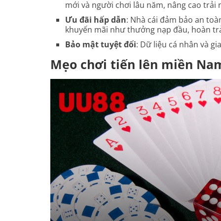
mới và người chơi lâu năm, nâng cao trải n
Ưu đãi hấp dẫn
: Nhà cái đảm bảo an toà
khuyến mãi như thưởng nạp đầu, hoàn trả
Bảo mật tuyệt đối
: Dữ liệu cá nhân và g
Mẹo chơi tiến lên miền Na