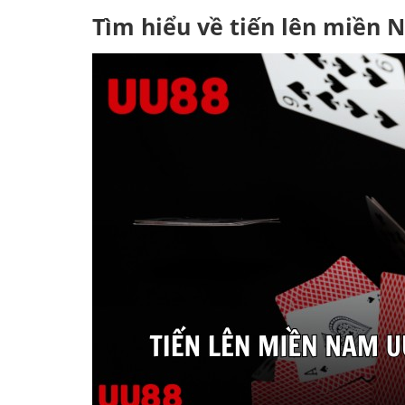
Tìm hiểu về tiến lên miền