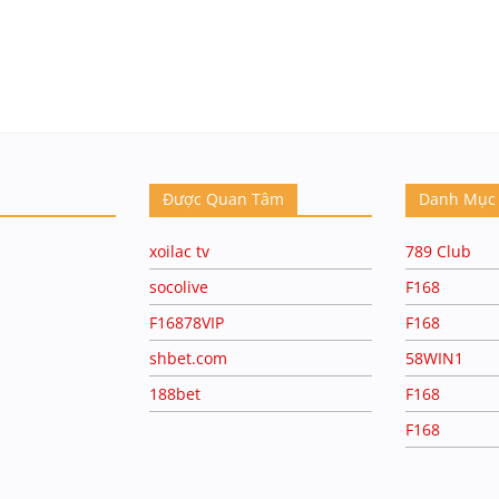
Được Quan Tâm
Danh Mục
xoilac tv
789 Club
socolive
F168
F16878VIP
F168
shbet.com
58WIN1
188bet
F168
F168