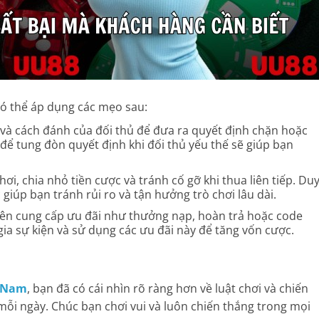
có thể áp dụng các mẹo sau:
ại và cách đánh của đối thủ để đưa ra quyết định chặn hoặc
 để tung đòn quyết định khi đối thủ yếu thế sẽ giúp bạn
chơi, chia nhỏ tiền cược và tránh cố gỡ khi thua liên tiếp. Du
 giúp bạn tránh rủi ro và tận hưởng trò chơi lâu dài.
ên cung cấp ưu đãi như thưởng nạp, hoàn trả hoặc code
ia sự kiện và sử dụng các ưu đãi này để tăng vốn cược.
n Nam
, bạn đã có cái nhìn rõ ràng hơn về luật chơi và chiến
mỗi ngày. Chúc bạn chơi vui và luôn chiến thắng trong mọi