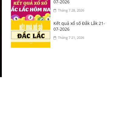
07-2026
Tháng 7 28, 2026
Kết quả xổ số Đắk Lắk 21-
07-2026
Tháng 7 21, 2026