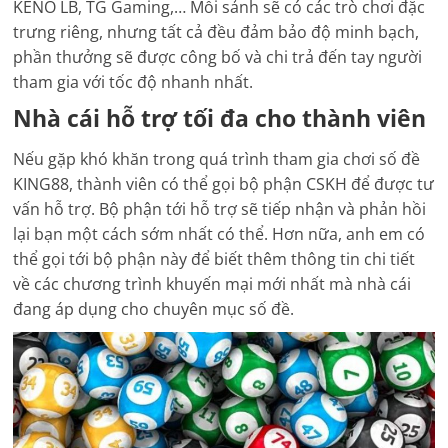
KENO LB, TG Gaming,… Mỗi sảnh sẽ có các trò chơi đặc
trưng riêng, nhưng tất cả đều đảm bảo độ minh bạch,
phần thưởng sẽ được công bố và chi trả đến tay người
tham gia với tốc độ nhanh nhất.
Nhà cái hỗ trợ tối đa cho thành viên
Nếu gặp khó khăn trong quá trình tham gia chơi số đề
KING88, thành viên có thể gọi bộ phận CSKH để được tư
vấn hỗ trợ. Bộ phận tới hỗ trợ sẽ tiếp nhận và phản hồi
lại bạn một cách sớm nhất có thể. Hơn nữa, anh em có
thể gọi tới bộ phận này để biết thêm thông tin chi tiết
về các chương trình khuyến mại mới nhất mà nhà cái
đang áp dụng cho chuyên mục số đề.