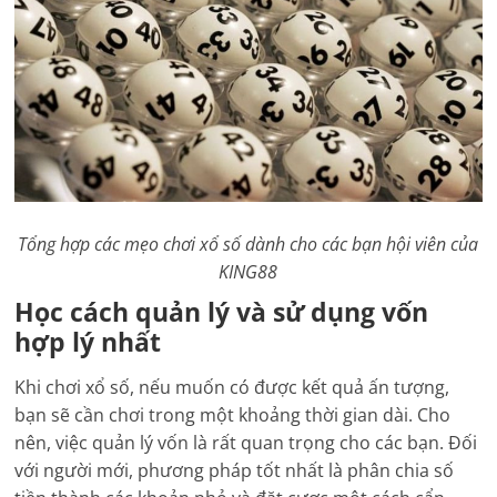
Tổng hợp các mẹo chơi xổ số dành cho các bạn hội viên của
KING88
Học cách quản lý và sử dụng vốn
hợp lý nhất
Khi chơi xổ số, nếu muốn có được kết quả ấn tượng,
bạn sẽ cần chơi trong một khoảng thời gian dài. Cho
nên, việc quản lý vốn là rất quan trọng cho các bạn. Đối
với người mới, phương pháp tốt nhất là phân chia số