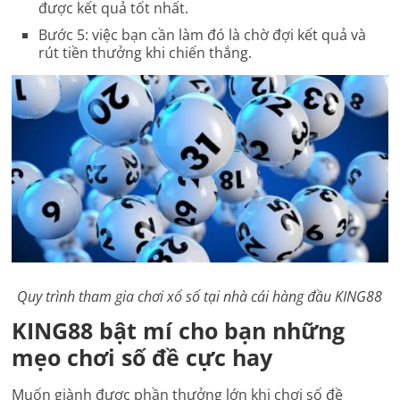
được kết quả tốt nhất.
Bước 5: việc bạn cần làm đó là chờ đợi kết quả và
rút tiền thưởng khi chiến thắng.
Quy trình tham gia chơi xổ số tại nhà cái hàng đầu KING88
KING88 bật mí cho bạn những
mẹo chơi số đề cực hay
Muốn giành được phần thưởng lớn khi chơi số đề