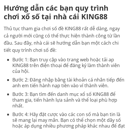
Hướng dẫn các bạn quy trình
chơi xổ số tại nhà cái KING88
Thủ tục tham gia chơi số đề KING88 rất dễ dàng, ngay
cả người mới cũng có thể thực hiện thành công từ lần
đầu. Sau đây, nhà cái sẽ hướng dẫn bạn một cách chi
tiết quy trình chơi số đề:
Bước 1: Bạn truy cập vào trang web hoặc tải ap
KING88 trên điện thoại để đăng ký làm thành viên
của hội.
Bước 2: Đăng nhập bằng tài khoản cá nhân tiếp đến
anh em tiến hành nạp tiền vào ví thành viên.
Bước 3: Bạn tìm đến danh mục xổ số KING88 để
tham gia, tiến hành lựa sảnh và thể loại phù hợp
nhất.
Bước 4: Hãy đặt cược vào các con số mà bạn tin là
sẽ mang lại may mắn. Bạn có thể chọn một dãy số
hoặc áp dụng nhiều phương pháp khác nhau để đạt