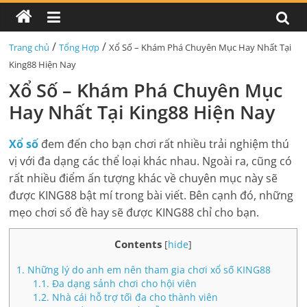
/
/
Trang chủ
Tổng Hợp
Xổ Số – Khám Phá Chuyên Mục Hay Nhất Tại
King88 Hiện Nay
Xổ Số – Khám Phá Chuyên Mục
Hay Nhất Tại King88 Hiện Nay
Xổ số
đem đến cho bạn chơi rất nhiều trải nghiệm thú
vị với đa dạng các thể loại khác nhau. Ngoài ra, cũng có
rất nhiều điểm ấn tượng khác về chuyên mục này sẽ
được KING88 bật mí trong bài viết. Bên cạnh đó, những
mẹo chơi số đề hay sẽ được KING88 chỉ cho bạn.
Contents
[
hide
]
1.
Những lý do anh em nên tham gia chơi xổ số KING88
1.1.
Đa dạng sảnh chơi cho hội viên
1.2.
Nhà cái hỗ trợ tối đa cho thành viên