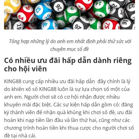
Tổng hợp những lý do anh em nhất định phải thử sức với
chuyên mục số đề
Có nhiều ưu đãi hấp dẫn dành riêng
cho hội viên
KING88 cung cấp nhiều ưu đãi hấp dẫn đây chính là lý
do khiến xổ số KING88 luôn là sự lựa chọn số một của
anh em. Người chơi sẽ có cơ hội nhận được nhiều
khuyến mãi đặc biệt. Các sự kiện hấp dẫn gồm có: đăng
ký thành viên để nhận quà khủng khi chơi số đề, ưu đãi
hoàn khi nạp tiền lần đầu và lần thứ hai, cũng như các
chương trình hoàn tiền khi thua cược cho người chơi số
đề tại nhà cái.